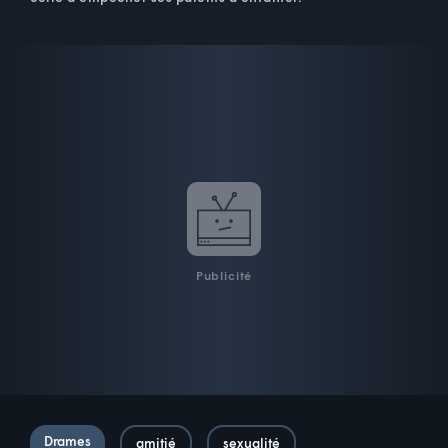
Publicité
Drames
amitié
sexualité