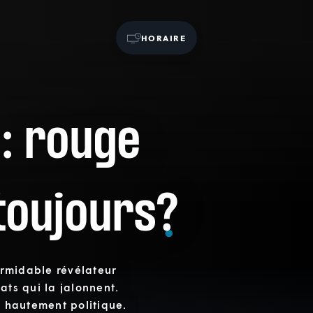
HORAIRE
 : rouge
 toujours?
formidable révélateur
ats qui la jalonnent.
t hautement politique.