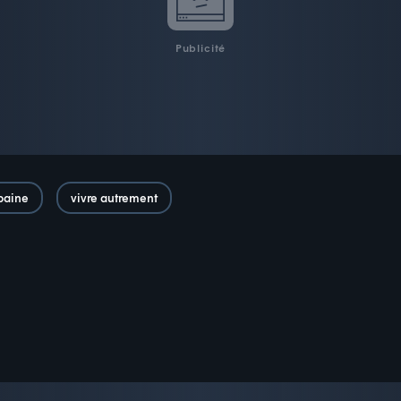
Publicité
baine
vivre autrement