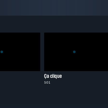
Ça clique
S01