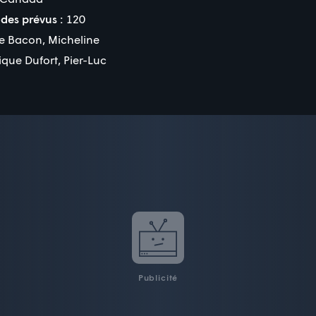
des prévus :
120
re Bacon
,
Micheline
ique Dufort
,
Pier-Luc
Publicité