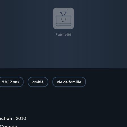
Publicité
9 à 12 ans
amitié
vie de famille
ction :
2010
Canada