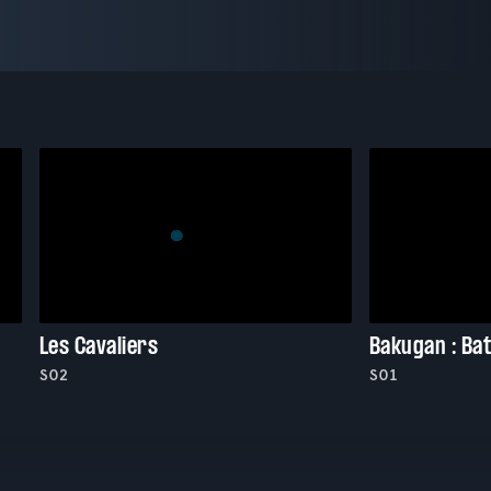
Les Cavaliers
Bakugan : Bat
S02
S01