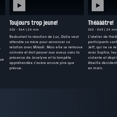
Toujours trop jeune!
Théâââtre!
S02 • E64 | 24 min
S02 • E65 | 24 mi
Redoutant la réaction de Luc, Dalie veut
L'atelier de théâ
attendre sa mère pour annoncer sa
participants sont
relation avec Mikaël. Mais elle se retrouve
Jeff, qui ne se r
r
coincée et doit passer aux aveux sans la
avec Sophie, leu
présence de Jocelyne et la tempête
violente et dépr
que
appréhendée s'avère encore pire que
Abeille décident
prévue.
en main.