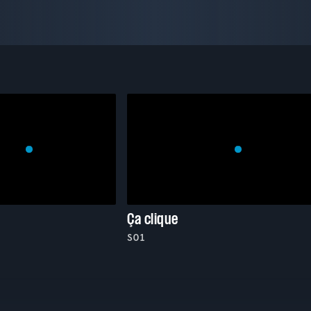
Ça clique
S01