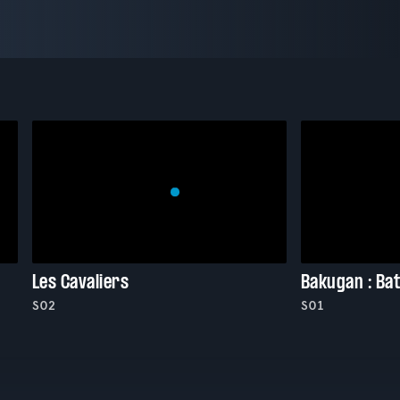
Les Cavaliers
Bakugan : Bat
S02
S01