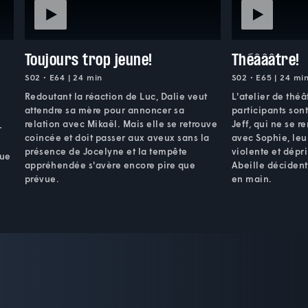
Toujours trop jeune!
Théâââtre!
S02 • E64 | 24 min
S02 • E65 | 24 mi
Redoutant la réaction de Luc, Dalie veut
L'atelier de théâ
attendre sa mère pour annoncer sa
participants sont
relation avec Mikaël. Mais elle se retrouve
Jeff, qui ne se r
r
coincée et doit passer aux aveux sans la
avec Sophie, leu
présence de Jocelyne et la tempête
violente et dépr
que
appréhendée s'avère encore pire que
Abeille décident
prévue.
en main.