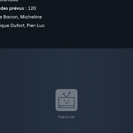
des prévus :
120
re Bacon
,
Micheline
ique Dufort
,
Pier-Luc
Publicité