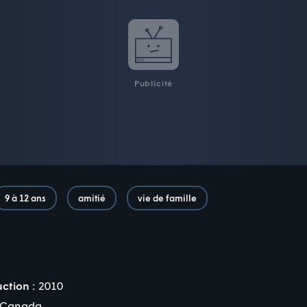
Publicité
9 à 12 ans
amitié
vie de famille
ction :
2010
Canada