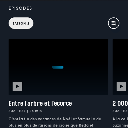
ÉPISODES
SAISON 2
Entre l'arbre et l'écorce
2 000
S02 • E61 | 24 min
S02 • E6
C'est la fin des vacances de Noël et Samuel a de
À la vei
plus en plus de raisons de croire que Reda et
Suzanne 