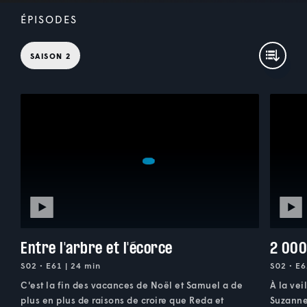
ÉPISODES
SAISON 2
Entre l'arbre et l'écorce
2 000
S02 • E61 | 24 min
S02 • E6
C'est la fin des vacances de Noël et Samuel a de
À la vei
plus en plus de raisons de croire que Reda et
Suzanne 