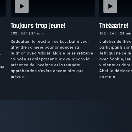
Toujours trop jeune!
Théâââtre!
S02 • E64 | 24 min
S02 • E65 | 24 mi
Redoutant la réaction de Luc, Dalie veut
L'atelier de théâ
attendre sa mère pour annoncer sa
participants sont
relation avec Mikaël. Mais elle se retrouve
Jeff, qui ne se r
r
coincée et doit passer aux aveux sans la
avec Sophie, leu
présence de Jocelyne et la tempête
violente et dépr
que
appréhendée s'avère encore pire que
Abeille décident
prévue.
en main.