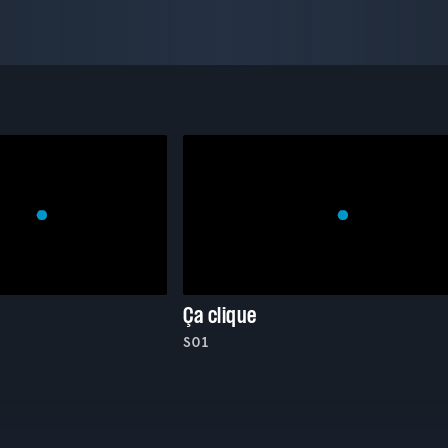
Ça clique
S01