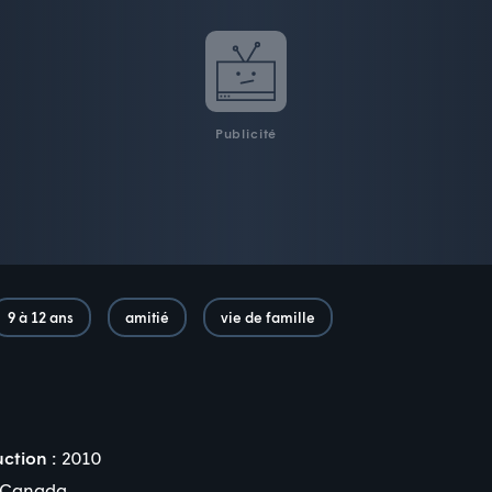
Publicité
9 à 12 ans
amitié
vie de famille
ction :
2010
Canada