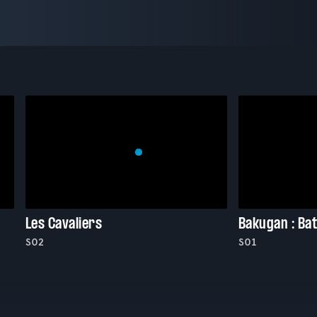
Les Cavaliers
Bakugan : Bat
S02
S01