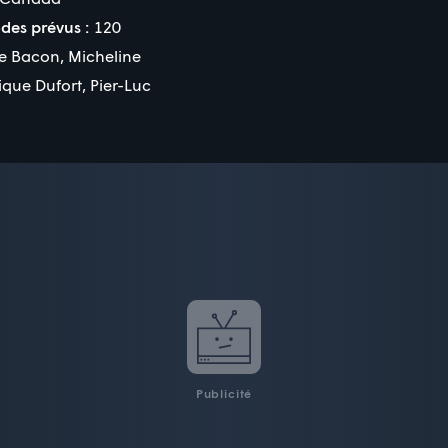
des prévus :
120
re Bacon
,
Micheline
ique Dufort
,
Pier-Luc
Publicité