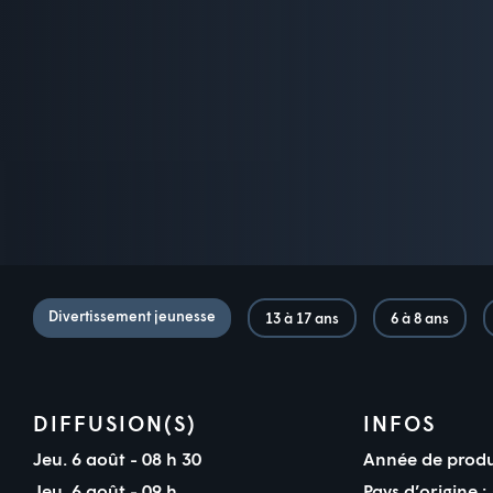
Divertissement jeunesse
13 à 17 ans
6 à 8 ans
DIFFUSION(S)
INFOS
Jeu. 6 août - 08 h 30
Année de produ
Jeu. 6 août - 09 h
Pays d’origine :