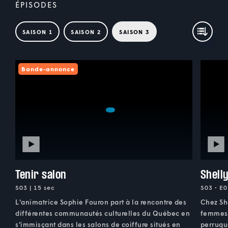
ÉPISODES
SAISON 1
SAISON 2
SAISON 3
Bande-annonce
Tenir salon
Shelly
S03 | 15 sec
S03 • E0
L'animatrice Sophie Fouron part à la rencontre des
Chez She
différentes communautés culturelles du Québec en
femmes j
s'immisçant dans les salons de coiffure situés en
perruqu