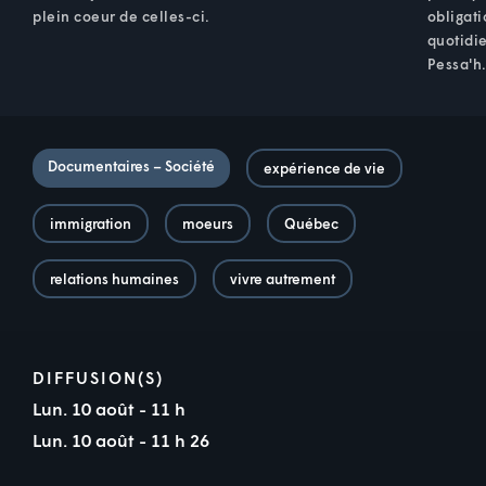
plein coeur de celles-ci.
obligati
quotidie
Pessa'h
Documentaires – Société
expérience de vie
immigration
moeurs
Québec
relations humaines
vivre autrement
DIFFUSION(S)
Lun. 10 août - 11 h
Lun. 10 août - 11 h 26