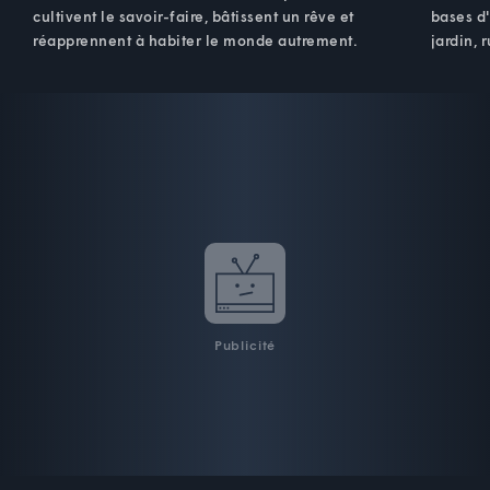
cultivent le savoir-faire, bâtissent un rêve et
bases d'
réapprennent à habiter le monde autrement.
jardin, 
Publicité