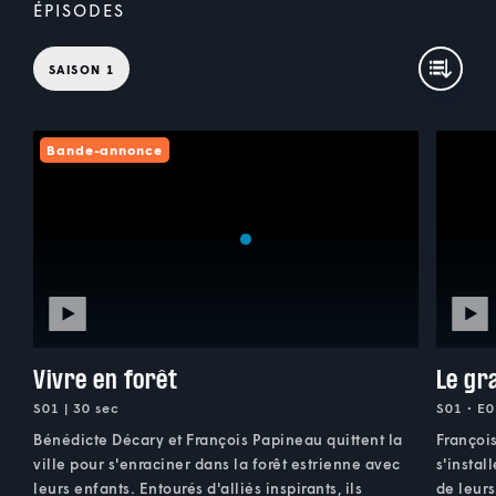
ÉPISODES
SAISON 1
Bande-annonce
Vivre en forêt
Le gr
S01 | 30 sec
S01 • E0
Bénédicte Décary et François Papineau quittent la
François
ville pour s'enraciner dans la forêt estrienne avec
s'instal
leurs enfants. Entourés d'alliés inspirants, ils
de leurs