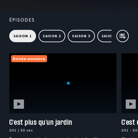
ÉPISODES
SAISON 1
SAISON 2
SAISON 3
SAISON 4
Bande-annonce
C'est plus qu'un jardin
C'est
S01 | 30 sec
S01 • E0