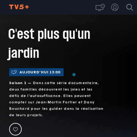
C'est plus qu'un
jardin
AUJOURD’HUI 13:00
Saison 1 —
Dans cette série documentaire,
deux familles découvrent les joies et les
défis de l'autosuffisance. Elles peuvent
compter sur Jean-Martin Fortier et Dany
Bouchard pour les guider dans la réalisation
de leurs projets.