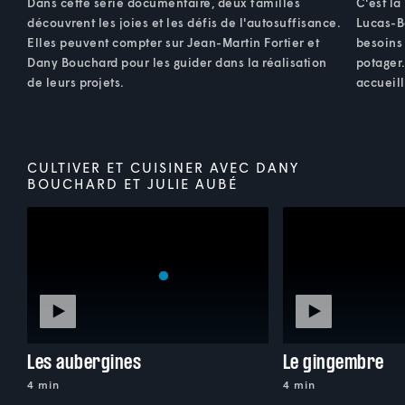
Dans cette série documentaire, deux familles
C'est la
découvrent les joies et les défis de l'autosuffisance.
Lucas-B
Elles peuvent compter sur Jean-Martin Fortier et
besoins 
Dany Bouchard pour les guider dans la réalisation
potager
de leurs projets.
accueill
CULTIVER ET CUISINER AVEC DANY
BOUCHARD ET JULIE AUBÉ
Les aubergines
Le gingembre
4 min
4 min