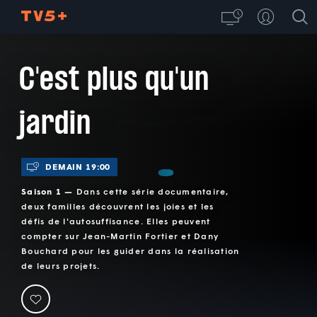
C'est plus qu'un
jardin
DEMAIN 19:00
Saison 1 —
Dans cette série documentaire,
deux familles découvrent les joies et les
défis de l'autosuffisance. Elles peuvent
compter sur Jean-Martin Fortier et Dany
Bouchard pour les guider dans la réalisation
de leurs projets.