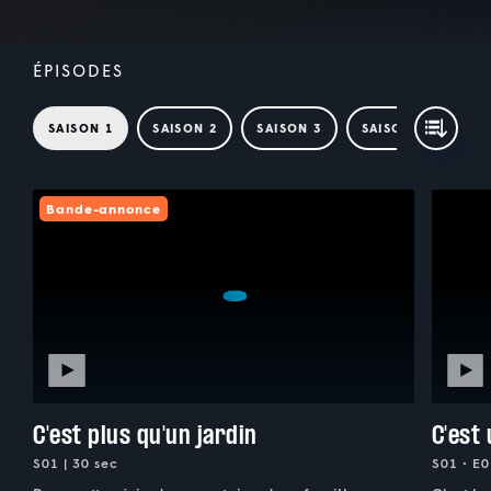
ÉPISODES
SAISON 1
SAISON 2
SAISON 3
SAISON 4
Bande-annonce
C'est plus qu'un jardin
C'est
S01 | 30 sec
S01 • E0