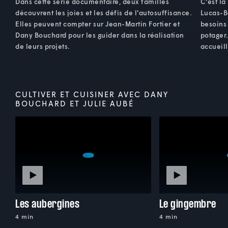
Dans cette série documentaire, deux familles
C'est la
découvrent les joies et les défis de l'autosuffisance.
Lucas-B
Elles peuvent compter sur Jean-Martin Fortier et
besoins 
Dany Bouchard pour les guider dans la réalisation
potager
de leurs projets.
accueill
CULTIVER ET CUISINER AVEC DANY
BOUCHARD ET JULIE AUBÉ
Les aubergines
Le gingembre
4 min
4 min