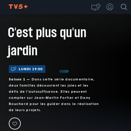
C'est plus qu'un
jardin
LUNDI 19:00
Saison 1 —
Dans cette série documentaire,
deux familles découvrent les joies et les
défis de l'autosuffisance. Elles peuvent
compter sur Jean-Martin Fortier et Dany
Bouchard pour les guider dans la réalisation
de leurs projets.