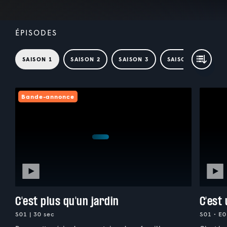
ÉPISODES
SAISON 1
SAISON 2
SAISON 3
SAISON 4
Bande-annonce
C'est plus qu'un jardin
C'est
S01 | 30 sec
S01 • E0