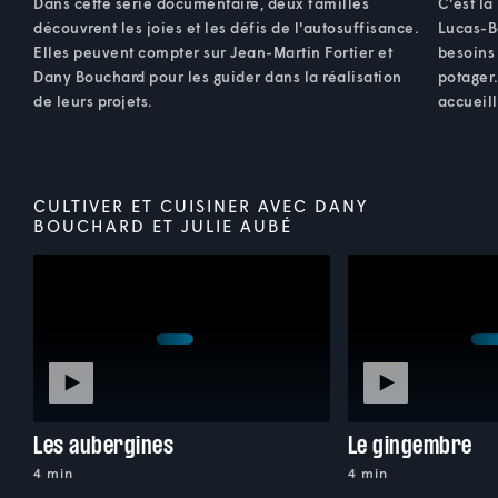
Dans cette série documentaire, deux familles
C'est la
découvrent les joies et les défis de l'autosuffisance.
Lucas-B
Elles peuvent compter sur Jean-Martin Fortier et
besoins 
Dany Bouchard pour les guider dans la réalisation
potager
de leurs projets.
accueill
CULTIVER ET CUISINER AVEC DANY
BOUCHARD ET JULIE AUBÉ
Les aubergines
Le gingembre
4 min
4 min