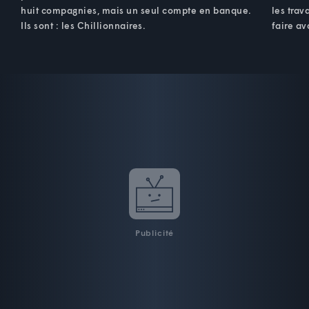
huit compagnies, mais un seul compte en banque.
les trav
Ils sont : les Chillionnaires.
faire av
Publicité