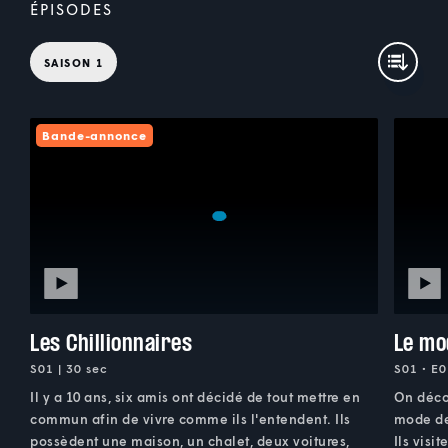
ÉPISODES
SAISON 1
Bande-annonce
Les Chillionnaires
Le mo
S01 | 30 sec
S01 • E0
Il y a 10 ans, six amis ont décidé de tout mettre en
On décou
commun afin de vivre comme ils l'entendent. Ils
mode de
possèdent une maison, un chalet, deux voitures,
Ils visi